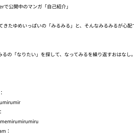
terで公開中のマンガ「自己紹介」
やってきたゆめいっぱいの「みるみる」と、そんなみるみるが心
みるの「なりたい」を探して、なってみるを繰り返すおはなし
r：
rumirumir
：
umemirumirumiru
am：